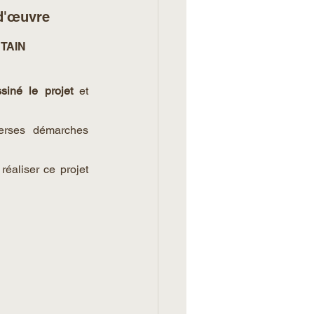
 d'œuvre
ÉTAIN
siné le projet
 et 
erses démarches 
éaliser ce projet 