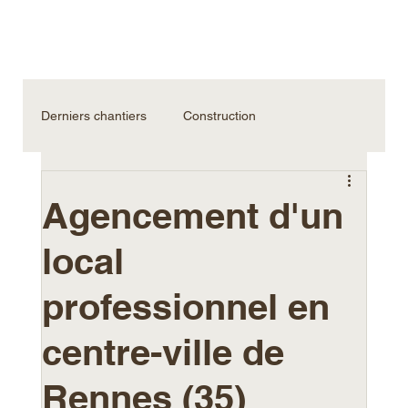
Derniers chantiers
Construction
Rénovation et extension
Professionnels
Agencement d'un
local
À la une
Vidéos
professionnel en
Conseils et actus travaux
centre-ville de
Rennes (35)