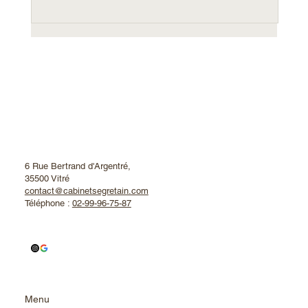
6 Rue Bertrand d'Argentré,
35500 Vitré
Construction d'un entrepôt de
contact@cabinetsegretain.com
stockage à Vitré (35)
Téléphone :
02-99-96-75-87
Menu